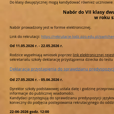
Do klasy dwujęzycznej mogą kandydować również uczniowie z
Nabór do VII klasy dw
w roku s
Nabór prowadzony jest w formie elektronicznej.
Link do rekrutacji:
https://rekrutacje-lodz.pzo.edu.pl/switcher
Od 11.05.2026 r. - 22.05.2026 r.
Rodzice wypełniają wniosek poprzez
link elektronicznej rej
sekretariatu szkoły deklarację przystąpienia dziecka do test
Deklaracja przystąpienia do sprawdzianu predyspozycj
Od 27.05.2026 r. - 05.06.2026 r.
Dyrektor szkoły podstawowej ustala datę i godzinę przepro
informacje do publicznej wiadomości.
Kandydaci przystępują do sprawdzianu predyspozycji językow
konieczny do podjęcia postępowania rekrutacyjnego do oddz
22-06-2026 godz. 12:00